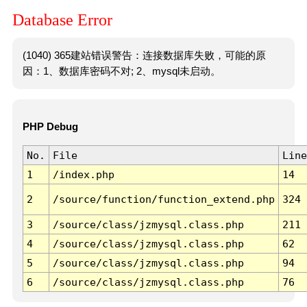
Database Error
(1040) 365建站错误警告：连接数据库失败，可能的原
因：1、数据库密码不对; 2、mysql未启动。
PHP Debug
No.
File
Line
1
/index.php
14
2
/source/function/function_extend.php
324
3
/source/class/jzmysql.class.php
211
4
/source/class/jzmysql.class.php
62
5
/source/class/jzmysql.class.php
94
6
/source/class/jzmysql.class.php
76