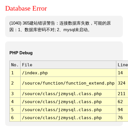
Database Error
(1040) 365建站错误警告：连接数据库失败，可能的原
因：1、数据库密码不对; 2、mysql未启动。
PHP Debug
No.
File
Line
1
/index.php
14
2
/source/function/function_extend.php
324
3
/source/class/jzmysql.class.php
211
4
/source/class/jzmysql.class.php
62
5
/source/class/jzmysql.class.php
94
6
/source/class/jzmysql.class.php
76