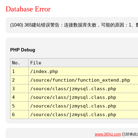
Database Error
(1040) 365建站错误警告：连接数据库失败，可能的原因：1、数
PHP Debug
No.
File
1
/index.php
2
/source/function/function_extend.php
3
/source/class/jzmysql.class.php
4
/source/class/jzmysql.class.php
5
/source/class/jzmysql.class.php
6
/source/class/jzmysql.class.php
www.365jz.com
已经将此